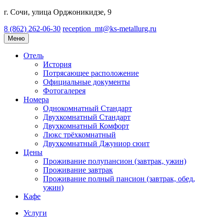
г. Сочи, улица Орджоникидзе, 9
8 (862) 262-06-30
reception_mt@ks-metallurg.ru
Меню
Отель
История
Потрясающее расположение
Официальные документы
Фотогалерея
Номера
Однокомнатный Стандарт
Двухкомнатный Стандарт
Двухкомнатный Комфорт
Люкс трёхкомнатный
Двухкомнатный Джуниор сюит
Цены
Проживание полупансион (завтрак, ужин)
Проживание завтрак
Проживание полный пансион (завтрак, обед,
ужин)
Кафе
Услуги